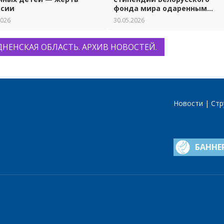
ссии
фонда мира одаренным
ученикам и студентам.
2026
30.05.2026
ДНЕНСКАЯ ОБЛАСТЬ. АРХИВ НОВОСТЕЙ.
Новости
Стр
БАННЕ