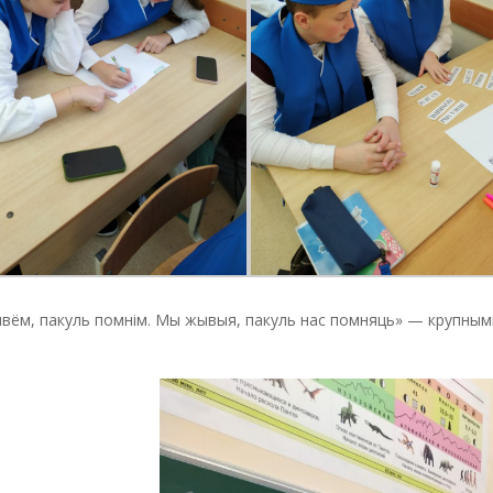
вём, пакуль помнiм. Мы жывыя, пакуль нас помняць» — крупны