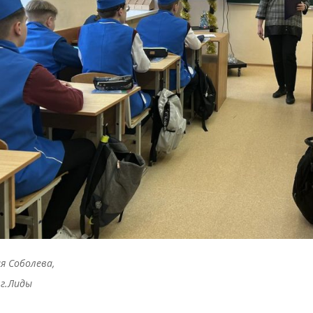
я Соболева,
г.Лиды