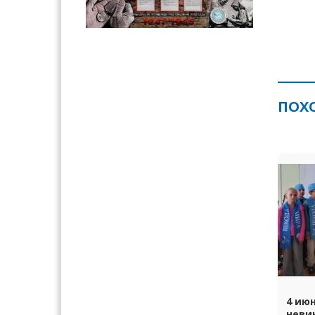
ПОХ
4 ию
неви