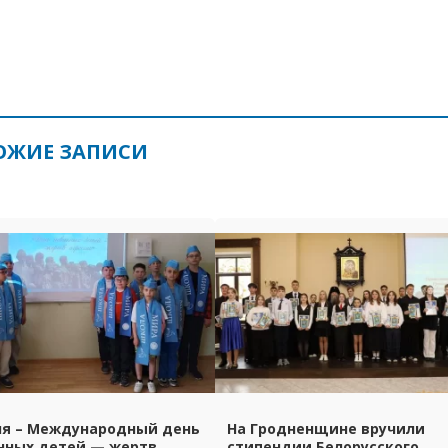
ОЖИЕ ЗАПИСИ
ня – Международный день
На Гродненщине вручили
нных детей — жертв
стипендии Белорусского