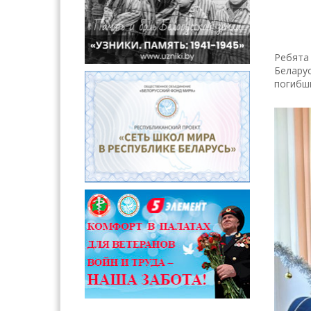
Ребята
Белару
погибш