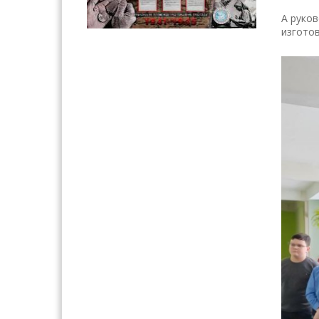
А руков
изготов