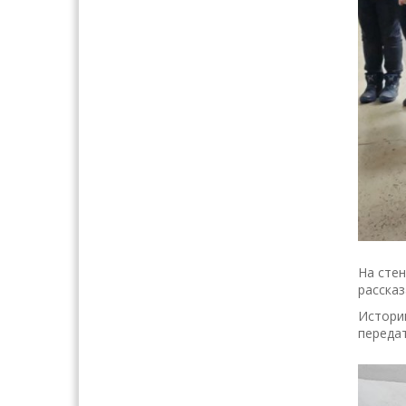
На сте
рассказ
Истории
передат