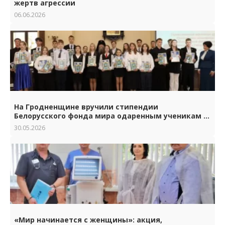
жертв агрессии
06.06.2026
На Гродненщине вручили стипендии
Белорусского фонда мира одаренным ученикам и
студентам.
30.05.2026
«Мир начинается с женщины»: акция,