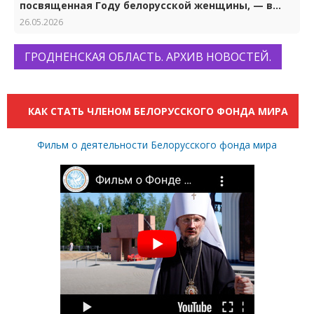
посвященная Году белорусской женщины, — в
Гродно
26.05.2026
ГРОДНЕНСКАЯ ОБЛАСТЬ. АРХИВ НОВОСТЕЙ.
КАК СТАТЬ ЧЛЕНОМ БЕЛОРУССКОГО ФОНДА МИРА
Фильм о деятельности Белорусского фонда мира