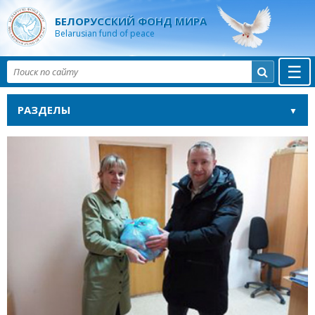
БЕЛОРУССКИЙ ФОНД МИРА
Belarusian fund of peace
☰

РАЗДЕЛЫ