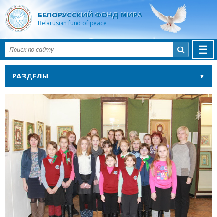
БЕЛОРУССКИЙ ФОНД МИРА
Belarusian fund of peace
☰

РАЗДЕЛЫ