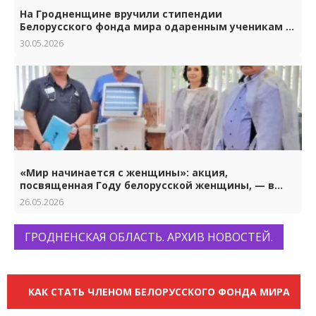
На Гродненщине вручили стипендии
Белорусского фонда мира одаренным ученикам и
студентам.
30.05.2026
«Мир начинается с женщины»: акция,
посвященная Году белорусской женщины, — в
Гродно
26.05.2026
ГРОДНЕНСКАЯ ОБЛАСТЬ. АРХИВ НОВОСТЕЙ.
КАК СТАТЬ ЧЛЕНОМ БЕЛОРУССКОГО ФОНДА МИРА