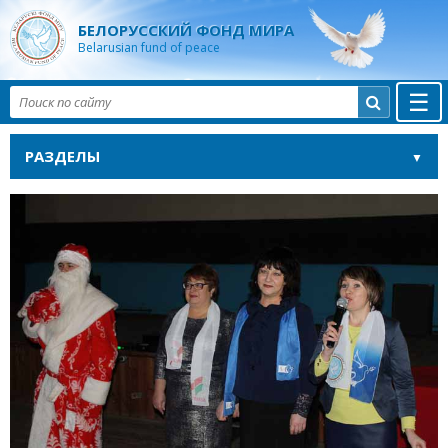
БЕЛОРУССКИЙ ФОНД МИРА
Belarusian fund of peace
☰

РАЗДЕЛЫ