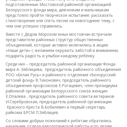
подготовленные Мостовской районной организацией
Белорусского фонда мира, девчонкам и мальчишкам
предстояло пройти творческое испытание: рассказать
стихотворение или спеть песню на новогоднюю тему, с
чем они успешно справились.
Вместе с Дедом Морозом юных мостовчан встречали
представители районных структур общественных
объединений, которые активно включились в акцию
«Наши дети» с желанием окружить заботой и вниманием,
подарить радость и улыбки каждому ребёнку.
Среди них – председатель районной организации Фонда
мира А. Зяблицева, председатель районного объединения
РОО «Белая Русь» и районного отделения «Белорусский
детский фонд» В.Тихонович, председатель районного
объединения профсоюзов Е.Рогацевич, член президиума
районной организации Белорусского союза женщин
Е.Опалева , председатель районного совета ветеранов
И.Серебровская, председатель районной организации
Красного Креста В.Бобилевич и первый секретарь
райкома БРСМ П.Зяблицев.
Со словами добрых пожеланий к ребятам обратились
начальник отдела идеологической работы и по делам