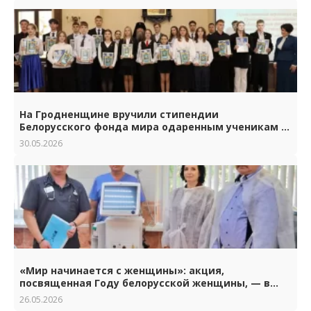
На Гродненщине вручили стипендии
Белорусского фонда мира одаренным ученикам и
студентам.
30.05.2026
«Мир начинается с женщины»: акция,
посвященная Году белорусской женщины, — в
Гродно
26.05.2026