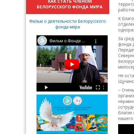
КАК СТАТЬ ЧЛЕНОМ
террит
БЕЛОРУССКОГО ФОНДА МИРА
работн
К благо
Фильм о деятельности Белорусского
отделе
фонда мира
однора
За сред
фонда 
Переда
Северно
Белору
милосе
Не оста
Щучинс
– Очен
органи
неравн
сотруд
благие 
нашего 