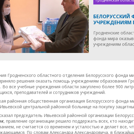
Гродненская область
БЕЛОРУССКИЙ 
УЧРЕЖДЕНИЯМ
Гродненские облас
фонда мира оказы
учреждениям облас
ия Гродненского областного отделения Белорусского фонда мир
приняло решения оказать помощь учреждениям образования Гро
. Во все учебные учреждения области закуплено более 900 литр
щихся, преподавателей и сотрудников учреждений.
кая районная общественная организация Белорусского фонда ми
Ивьевской центральной районной больнице на покупку защитны
ссказал председатель Ивьевской районной организации Белорус
юк
, правление организации решило поддержать всех, кто находи
анием, не считается со временем и усталостью и делает все,
уждающимся. По словам Александра Александровича, в ближайш