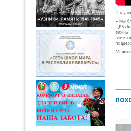
Получе
– Мы бл
ЦРБ
Ив
важны.
внимани
поддерж
Медики 
ПОХ