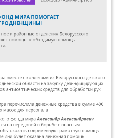
. Архив новостей.
26.04.2020 / Администратор
ФОНД МИРА ПОМОГАЕТ
 ГРОДНЕНЩИНЫ!
тное и районные отделения Белорусского
вают помощь необходимую помощь
ти.
а вместе с коллегами из Белорусского детского
дненской области на закупку дезинфицирующих
ов антисептических средств для обработки рук
ра перечислила денежные средства в сумме 400
х масок для персонала
ского фонда мира
Александр Александрович
тся на передовой в борьбе с опасным
 чтобы оказать современную грамотную помощь
ие дни будет оказана денежная помощь