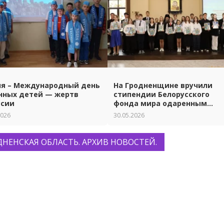
ня – Международный день
На Гродненщине вручили
нных детей — жертв
стипендии Белорусского
ссии
фонда мира одаренным
ученикам и студентам.
2026
30.05.2026
ДНЕНСКАЯ ОБЛАСТЬ. АРХИВ НОВОСТЕЙ.