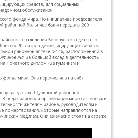
фицирующих средств, для социальных
 надомном обслуживании.
ского фонда мира. По инициативе председателя
ой районной больнице были переданы 200
 районного отделения Белорусского детского
бретено 95 литров дезинфицирующих средств.
альной районной аптеке №146, расположенной в
антиновича
. За большой вклад в деятельность
на Почетного диплом «За гуманизм и
о фонда мира. Она перечислила на счёт
ил председатель Щучинской районной
 – В рядах районной организации много активных и
ательности жителям района, руководителям и
ые пожертвования, которые направляются на
учинским медикам. Они ежечасно стоят на страже