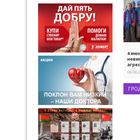
4 ию
неви
агре
06.06.
ГРО