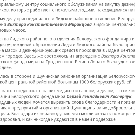
ориальному центру социального обслуживания на закупку дезин
иков, которые работают с пожилыми людьми, находящимися на
му делу присоединилось и Лидское районное отделение Белорус
ния
Виктора Константиновича Миранцова
. Лидской центральн
зовых масок.
ства Лидского районного отделения Белорусского фонда мира и
для учреждений образования Лиды и Лидского района было прио
ча масок и дезинфицирующих средств проходила в Лиде в центр
м городке. Здесь же состоялось и награждение
В
иктора Конст
сского фонда мира на Гродненщине Регина Лопато была удостое
рдие».
лась в стороне и Щучинская районная организация Белорусског
кой центральной районной больницы 1300 белорусских рублей.
ь важно поддержать наших медиков и словом, и делом, – отмет
зации Белорусского фонда мира
Сергей Геннадьевич Касперчук
.
одушных людей. Хочется выразить слова благодарности и призн
никам предприятий и организаций Щучинщины за их добровольн
цели. Благодаря их неравнодушию мы смогли оказать помощь щ
здоровья, и как никогда нуждаются в нашей поддержке.