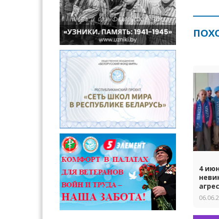
ПОХ
4 ию
неви
агре
06.06.