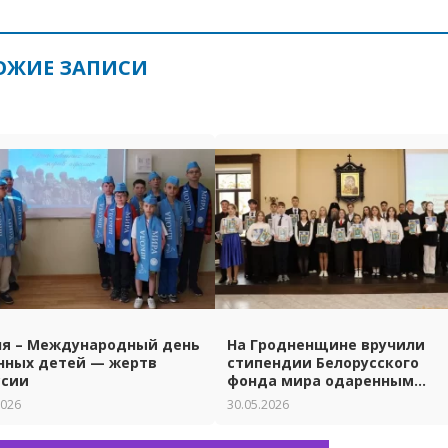
ОЖИЕ ЗАПИСИ
ня – Международный день
На Гродненщине вручили
нных детей — жертв
стипендии Белорусского
ссии
фонда мира одаренным
ученикам и студентам.
2026
30.05.2026