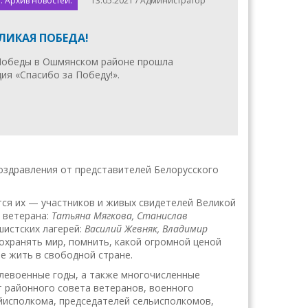
. Архив новостей.
13.05.2021 / Администратор
ЕЛИКАЯ ПОБЕДА!
Победы в Ошмянском районе прошла
ия «Спасибо за Победу!».
оздравления от представителей Белорусского
тся их — участников и живых свидетелей Великой
 ветерана:
Татьяна Мягкова, Станислав
шистских лагерей:
Василий Жевняк, Владимир
охранять мир, помнить, какой огромной ценой
е жить в свободной стране.
слевоенные годы, а также многочисленные
т районного совета ветеранов, военного
айисполкома, председателей сельисполкомов,