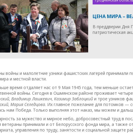
Гродненская область
ЦЕНА МИРА – В
В преддверии Дня 
патриотическая акц
ны войны и малолетние узники фашистских лагерей принимали п
ира и местной власти.
ьше время отдаляет нас от 9 Мая 1945 года, тем меньше остае
твенной войны. Сегодня в Ошмянском районе проживает четыре
ский, Владимир Лашкевич, Казимир Заблоцкий
и трое узников фа
кий, Мария Селедцова
. Их главное пожелание для потомков — с
сь нам Победа. Только выполняя этот наказ, мы можем и дальш
рность за мужество и мирное небо, добросовестный труд в по
 ветераны принимали и от Белорусского фонда мира, а также о
риата, управления по труду, занятости и социальной защите р