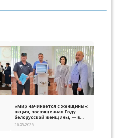
«Мир начинается с женщины»:
акция, посвященная Году
белорусской женщины, — в
Гродно
26.05.2026