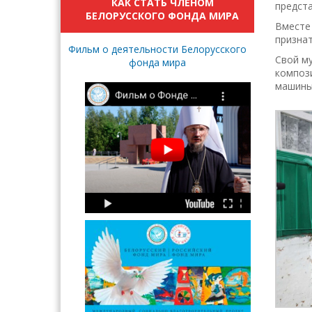
КАК СТАТЬ ЧЛЕНОМ
предст
БЕЛОРУССКОГО ФОНДА МИРА
Вместе 
признат
Фильм о деятельности Белорусского
Свой му
фонда мира
компози
машины