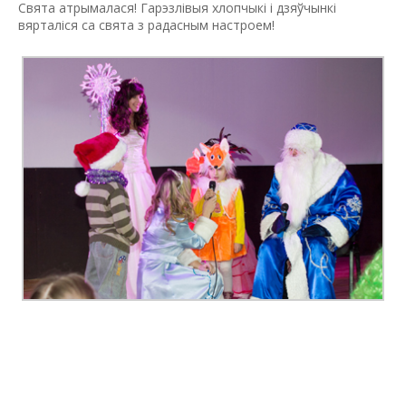
Свята атрымалася! Гарэзлівыя хлопчыкі і дзяўчынкі
вярталіся са свята з радасным настроем!