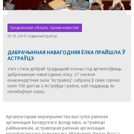
Гродненская область. Архив новостей.
01.01.2019 / Администратор
ДАБРАЧЫННАЯ НАВАГОДНЯЯ ЁЛКА ПРАЙШЛА Ў
АСТРАЎЦЭ
Ужо стала добрай традыцыяй кожны год арганізоўваць
дабрачынную навагоднюю ёлку. 27 снежня
кінаканцэртная зала “Астравец” сабрала ў сваіх сценах
каля 100 дзетак з Астраўца і раёна, каб падарыць ім
незабыўную казку.
Арганізатарамі мерапрыемства выступілі раённая
арганізацыя Беларускага фонду міра, астравецкі
райвыканкам, астравецкая раённая арганізацыя
рэспубліканскага грамадскага аб’яднання “Белая Русь” і