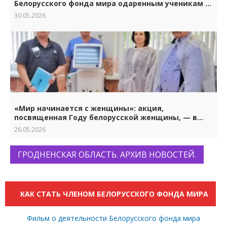
Белорусского фонда мира одаренным ученикам и
студентам.
30.05.2026
«Мир начинается с женщины»: акция,
посвященная Году белорусской женщины, — в
Гродно
26.05.2026
ГРОДНЕНСКАЯ ОБЛАСТЬ. АРХИВ НОВОСТЕЙ.
КАК СТАТЬ ЧЛЕНОМ БЕЛОРУССКОГО ФОНДА МИРА
Фильм о деятельности Белорусского фонда мира