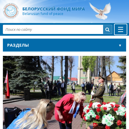
БЕЛОРУССКИЙ ФОНД МИРА
Belarusian fund of peace
☰

РАЗДЕЛЫ