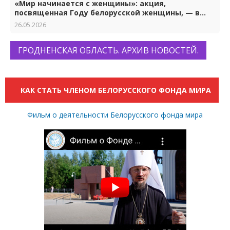
«Мир начинается с женщины»: акция,
посвященная Году белорусской женщины, — в
Гродно
26.05.2026
ГРОДНЕНСКАЯ ОБЛАСТЬ. АРХИВ НОВОСТЕЙ.
КАК СТАТЬ ЧЛЕНОМ БЕЛОРУССКОГО ФОНДА МИРА
Фильм о деятельности Белорусского фонда мира