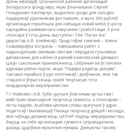
Дзень інвалідаў. Шчучынская раённая арганізацыя
Беларускага фонду міру, якую ўзначальвае Сяргей
Генадзьевіч Каспярчук, выдзеліла сродкі для салодкіх
падарункаў удзельнікам фестывалю, а яшчэ 300 рублёў
арганізацыя пералічыла для набыцця новай мэблі ў цэнтр
карэцыйна-развіваючага навучання і рэабілітацыі. У ролі
спонсара ў гэты дзень выступіла і ТАА “Логал-Біа”
(дырэктар А.В. Алейнікаў). Прадстаўнік кампаніі – Алена
Славаміраўна Богдзель – павіншавала рабят з
надыходзячымі зімовымі святамі і перадала гульнявыя
дапаможнікі для кабінета ранняй комплекснай дапамогі.
Цацкі і школьныя прыналежнасці, сабраныя ва ўстановах
адукацыі раёна падчас акцыі “Падары радасць дзецям”,
таксама перайшлі ў рукі хлопчыкаў і дзяўчынак, якія так
стараліся ўпрыгожыць сваёй творчасцю гэта
неардынарнае мерапрыемства.
Г.І. Новікава і А.В. Зубік уручылі ўсім юным артыстам і
майстрам прыкладной творчасці граматы, а спонсарам –
лісты падзякі. Асабліва цёплыя словы прагучалі ў адрас
педагогаў і выхаванцаў Палаца творчасці дзяцей і моладзі,
якія заўжды дапамагаюць ЦКРНіР ладзіць мерапрыемствы,
бяруць на сябе арганізацыю гукавога суправаджэння,
дораць цудоўныя музычныя нумары. Дзякуючы такому