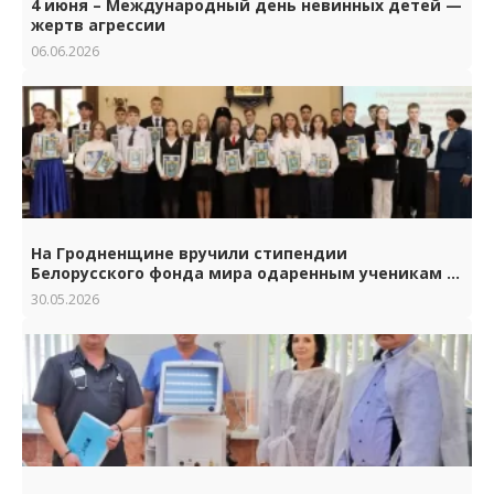
4 июня – Международный день невинных детей —
жертв агрессии
06.06.2026
На Гродненщине вручили стипендии
Белорусского фонда мира одаренным ученикам и
студентам.
30.05.2026