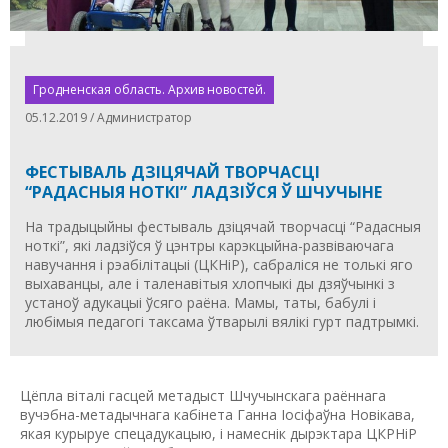
Гродненская область. Архив новостей.
05.12.2019 / Администратор
ФЕСТЫВАЛЬ ДЗІЦЯЧАЙ ТВОРЧАСЦІ
“РАДАСНЫЯ НОТКІ” ЛАДЗІЎСЯ Ў ШЧУЧЫНЕ
На традыцыйны фестываль дзіцячай творчасці “Радасныя
ноткі”, які ладзіўся ў цэнтры карэкцыйна-развіваючага
навучання і рэабілітацыі (ЦКНіР), сабраліся не толькі яго
выхаванцы, але і таленавітыя хлопчыкі ды дзяўчынкі з
устаноў адукацыі ўсяго раёна. Мамы, таты, бабулі і
любімыя педагогі таксама ўтварылі вялікі гурт падтрымкі.
Цёпла віталі гасцей метадыст Шчучынскага раённага
вучэбна-метадычнага кабінета Ганна Іосіфаўна Новікава,
якая курыруе спецадукацыю, і намеснік дырэктара ЦКРНіР