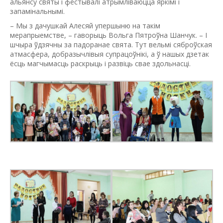
альянсу святы і фестывалі атрымліваюцца яркімі і
запамінальнымі.
– Мы з дачушкай Алесяй упершыню на такім
мерапрыемстве, – гаворыць Вольга Пятроўна Шанчук. – І
шчыра ўдзячны за падоранае свята. Тут вельмі сяброўская
атмасфера, добразычлівыя супрацоўнікі, а ў нашых дзетак
ёсць магчымасць раскрыць і развіць свае здольнасці.