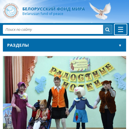
БЕЛОРУССКИЙ ФОНД МИРА
Belarusian fund of peace
☰

РАЗДЕЛЫ