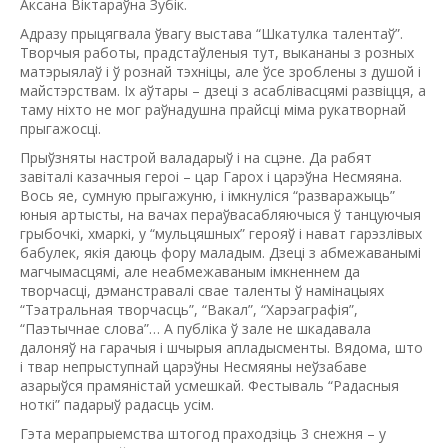
Аксана Віктараўна Зубік.
Адразу прыцягвала ўвагу выстава “Шкатулка талентаў”.
Творчыя работы, прадстаўленыя тут, выкананы з розных
матэрыялаў і ў рознай тэхніцы, але ўсе зроблены з душой і
майстэрствам. Іх аўтары – дзеці з асаблівасцямі развіцця, а
таму ніхто не мог раўнадушна прайсці міма рукатворнай
прыгажосці.
Прыўзняты настрой валадарыў і на сцэне. Да рабят
завіталі казачныя героі – цар Гарох і царэўна Несмяяна.
Вось яе, сумную прыгажуню, і імкнуліся “разваражыць”
юныя артысты, на вачах пераўвасабляючыся ў танцуючыя
грыбочкі, хмаркі, у “мульцяшных” герояў і нават гарэзлівых
бабулек, якія даюць фору маладым. Дзеці з абмежаванымі
магчымасцямі, але неабмежаваным імкненнем да
творчасці, дэманстравалі свае таленты ў намінацыях
“Тэатральная творчасць”, “Вакал”, “Харэаграфія”,
“Паэтычнае слова”… А публіка ў зале не шкадавала
далоняў на гарачыя і шчырыя апладысменты. Вядома, што
і твар непрыступнай царэўны Несмяяны неўзабаве
азарыўся прамяністай усмешкай. Фестываль “Радасныя
ноткі” падарыў радасць усім.
Гэта мерапрыемства штогод праходзіць 3 снежня – у