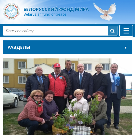
БЕЛОРУССКИЙ ФОНД МИРА
Belarusian fund of peace
☰

РАЗДЕЛЫ