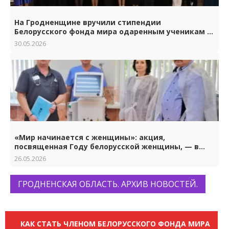
На Гродненщине вручили стипендии
Белорусского фонда мира одаренным ученикам и
студентам.
30.05.2026
«Мир начинается с женщины»: акция,
посвященная Году белорусской женщины, — в
Гродно
26.05.2026
ГРОДНЕНСКАЯ ОБЛАСТЬ. АРХИВ НОВОСТЕЙ.
КАК СТАТЬ ЧЛЕНОМ БЕЛОРУССКОГО ФОНДА МИРА