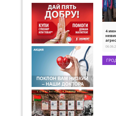
4 ию
неви
агре
06.06.
ГРО