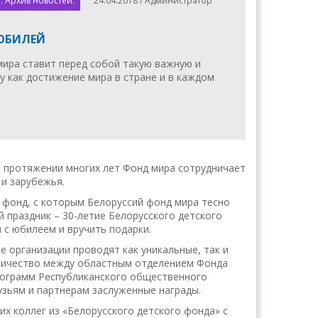
. Архив новостей.
24.04.2018 / Администратор
 ЮБИЛЕЙ
мира ставит перед собой такую важную и
у как достижение мира в стране и в каждом
на протяжении многих лет Фонд мира сотрудничает
и зарубежья.
й фонд, с которым Белоруссий фонд мира тесно
 праздник – 30-летие Белорусского детского
 с юбилеем и вручить подарки.
е организации проводят как уникальные, так и
ничество между областным отделением Фонда
рограмм Республиканского общественного
узьям и партнерам заслуженные награды.
х коллег из «Белорусского детского фонда» с