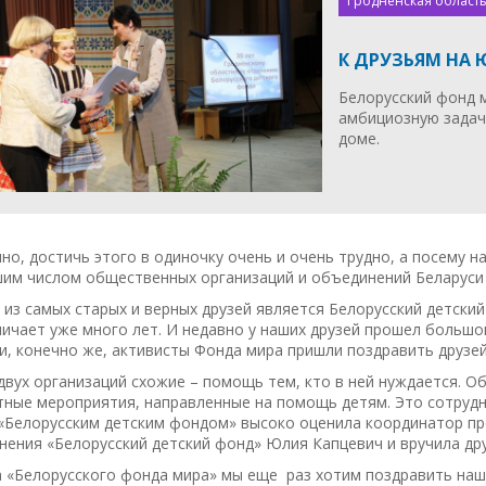
Гродненская область
К ДРУЗЬЯМ НА
Белорусский фонд 
амбициозную задач
доме.
но, достичь этого в одиночку очень и очень трудно, а посему 
шим числом общественных организаций и объединений Беларуси 
из самых старых и верных друзей является Белорусский детски
ичает уже много лет. И недавно у наших друзей прошел большой
и, конечно же, активисты Фонда мира пришли поздравить друзей
двух организаций схожие – помощь тем, кто в ней нуждается. Об
тные мероприятия, направленные на помощь детям. Это сотруд
 «Белорусским детским фондом» высоко оценила координатор п
ения «Белорусский детский фонд» Юлия Капцевич и вручила др
 «Белорусского фонда мира» мы еще раз хотим поздравить наши