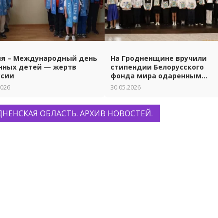
ня – Международный день
На Гродненщине вручили
нных детей — жертв
стипендии Белорусского
ссии
фонда мира одаренным
ученикам и студентам.
2026
30.05.2026
ДНЕНСКАЯ ОБЛАСТЬ. АРХИВ НОВОСТЕЙ.