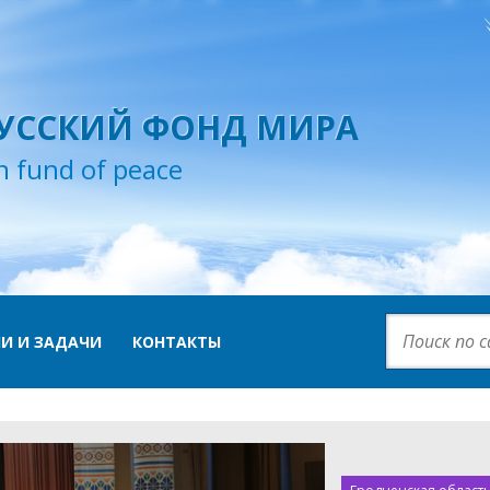
УССКИЙ ФОНД МИРА
n fund of peace
И И ЗАДАЧИ
КОНТАКТЫ