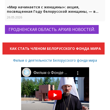
«Мир начинается с женщины»: акция,
посвященная Году белорусской женщины, — в
Гродно
26.05.2026
ГРОДНЕНСКАЯ ОБЛАСТЬ. АРХИВ НОВОСТЕЙ.
КАК СТАТЬ ЧЛЕНОМ БЕЛОРУССКОГО ФОНДА МИРА
Фильм о деятельности Белорусского фонда мира