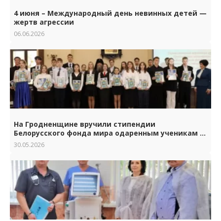
4 июня – Международный день невинных детей —
жертв агрессии
06.06.2026
На Гродненщине вручили стипендии
Белорусского фонда мира одаренным ученикам и
студентам.
30.05.2026