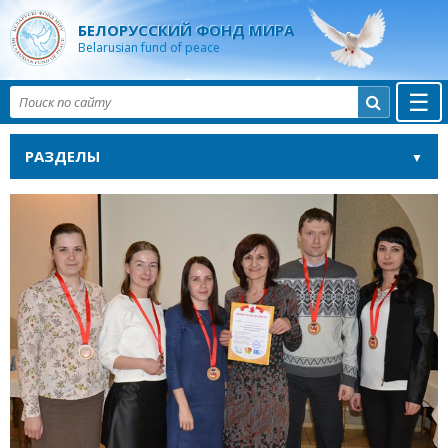
БЕЛОРУССКИЙ ФОНД МИРА
Belarusian fund of peace
☰

РАЗДЕЛЫ