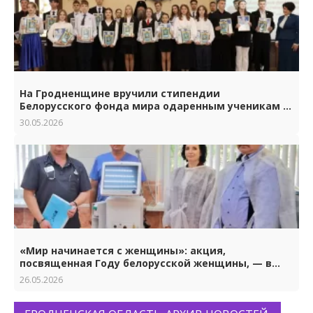
На Гродненщине вручили стипендии
Белорусского фонда мира одаренным ученикам и
студентам.
30.05.2026
«Мир начинается с женщины»: акция,
посвященная Году белорусской женщины, — в
Гродно
26.05.2026