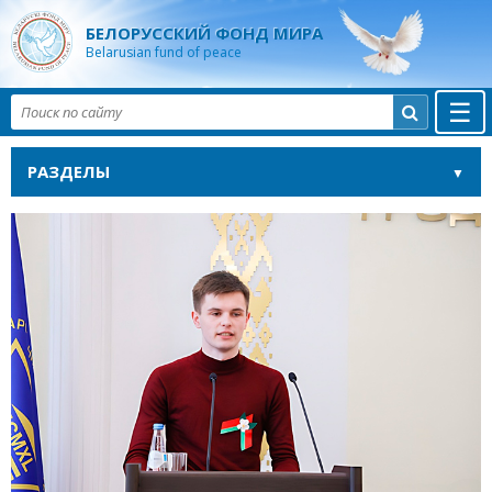
БЕЛОРУССКИЙ ФОНД МИРА
Belarusian fund of peace
☰

РАЗДЕЛЫ