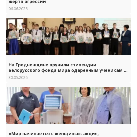
жертв агрессии
06.06.2026
На Гродненщине вручили стипендии
Белорусского фонда мира одаренным ученикам и
студентам.
30.05.2026
«Мир начинается с женщины»: акция,