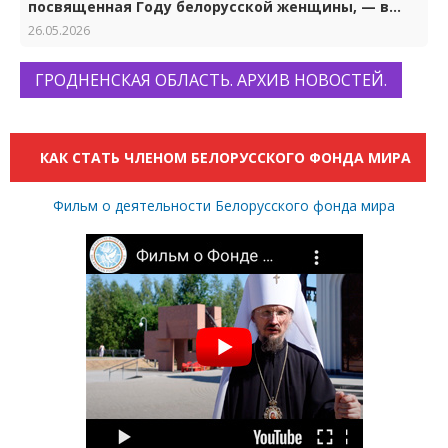
посвященная Году белорусской женщины, — в
Гродно
26.05.2026
ГРОДНЕНСКАЯ ОБЛАСТЬ. АРХИВ НОВОСТЕЙ.
КАК СТАТЬ ЧЛЕНОМ БЕЛОРУССКОГО ФОНДА МИРА
Фильм о деятельности Белорусского фонда мира