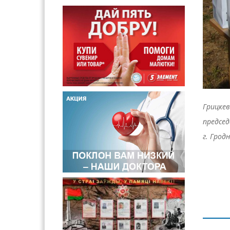
Грицке
председ
г. Грод