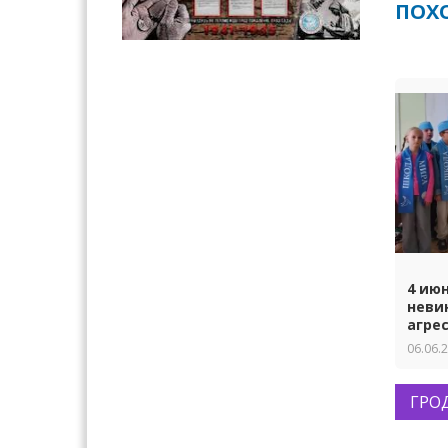
ПОХ
4 ию
неви
агре
06.06.
ГРО