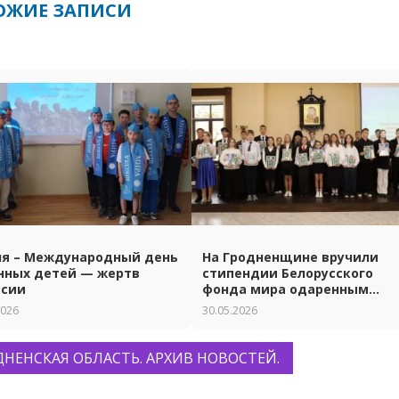
ОЖИЕ ЗАПИСИ
ня – Международный день
На Гродненщине вручили
нных детей — жертв
стипендии Белорусского
ссии
фонда мира одаренным
ученикам и студентам.
2026
30.05.2026
ДНЕНСКАЯ ОБЛАСТЬ. АРХИВ НОВОСТЕЙ.