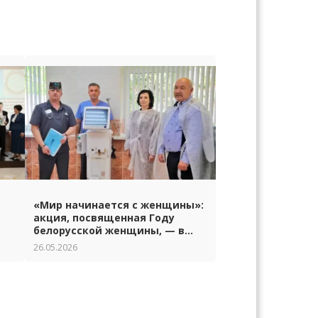
«Мир начинается с женщины»:
акция, посвященная Году
белорусской женщины, — в
Гродно
26.05.2026