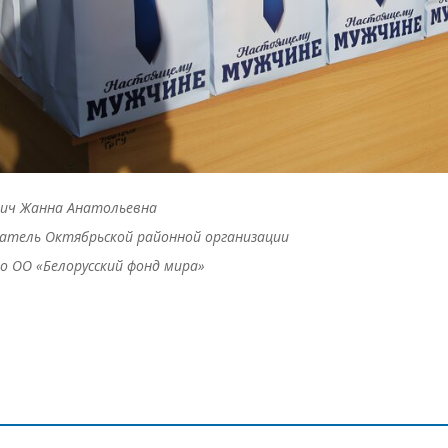
вич Жанна Анатольевна
атель Октябрьской районной организации
но ОО «Белорусский фонд мира»