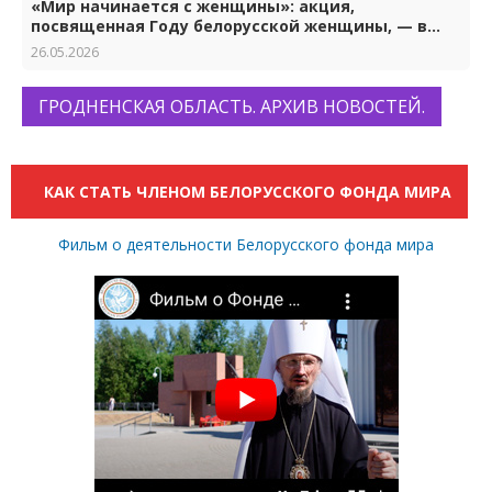
«Мир начинается с женщины»: акция,
посвященная Году белорусской женщины, — в
Гродно
26.05.2026
ГРОДНЕНСКАЯ ОБЛАСТЬ. АРХИВ НОВОСТЕЙ.
КАК СТАТЬ ЧЛЕНОМ БЕЛОРУССКОГО ФОНДА МИРА
Фильм о деятельности Белорусского фонда мира