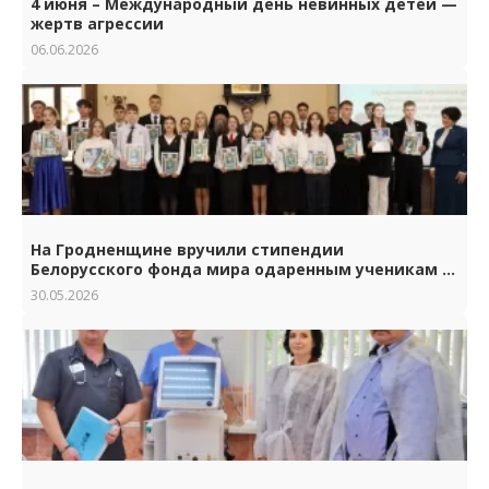
4 июня – Международный день невинных детей —
жертв агрессии
06.06.2026
На Гродненщине вручили стипендии
Белорусского фонда мира одаренным ученикам и
студентам.
30.05.2026