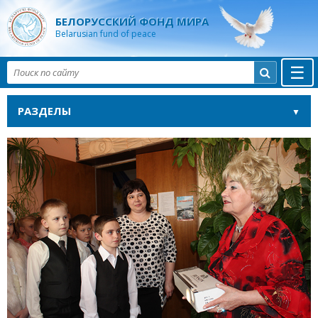
БЕЛОРУССКИЙ ФОНД МИРА
Belarusian fund of peace
☰

РАЗДЕЛЫ