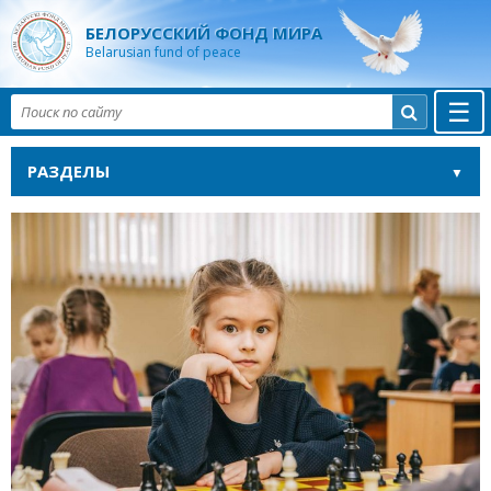
БЕЛОРУССКИЙ ФОНД МИРА
Belarusian fund of peace
☰

РАЗДЕЛЫ