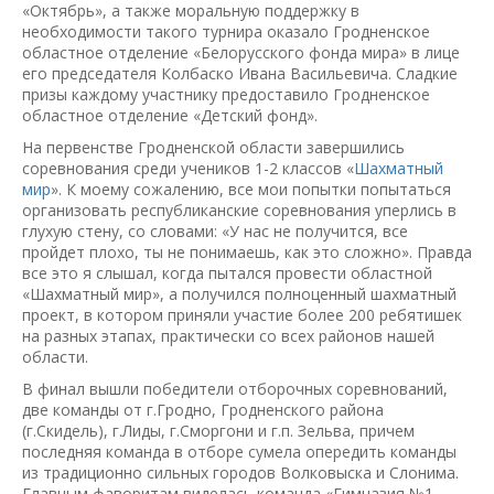
«Октябрь», а также моральную поддержку в
необходимости такого турнира оказало Гродненское
областное отделение «Белорусского фонда мира» в лице
его председателя Колбаско Ивана Васильевича. Сладкие
призы каждому участнику предоставило Гродненское
областное отделение «Детский фонд».
На первенстве Гродненской области завершились
соревнования среди учеников 1-2 классов «
Шахматный
мир
». К моему сожалению, все мои попытки попытаться
организовать республиканские соревнования уперлись в
глухую стену, со словами: «У нас не получится, все
пройдет плохо, ты не понимаешь, как это сложно». Правда
все это я слышал, когда пытался провести областной
«Шахматный мир», а получился полноценный шахматный
проект, в котором приняли участие более 200 ребятишек
на разных этапах, практически со всех районов нашей
области.
В финал вышли победители отборочных соревнований,
две команды от г.Гродно, Гродненского района
(г.Скидель), г.Лиды, г.Сморгони и г.п. Зельва, причем
последняя команда в отборе сумела опередить команды
из традиционно сильных городов Волковыска и Слонима.
Главным фаворитам виделась команда «Гимназия №1