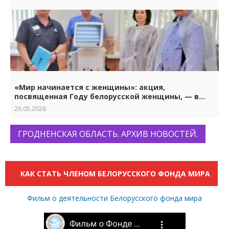
«Мир начинается с женщины»: акция,
посвященная Году белорусской женщины, — в
Гродно
26.05.2026
ГРОДНЕНСКАЯ ОБЛАСТЬ. АРХИВ НОВОСТЕЙ.
КАК СТАТЬ ЧЛЕНОМ БЕЛОРУССКОГО ФОНДА МИРА
Фильм о деятельности Белорусского фонда мира