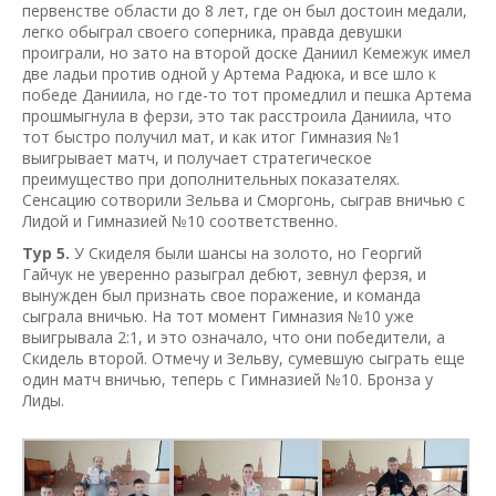
первенстве области до 8 лет, где он был достоин медали,
легко обыграл своего соперника, правда девушки
проиграли, но зато на второй доске Даниил Кемежук имел
две ладьи против одной у Артема Радюка, и все шло к
победе Даниила, но где-то тот промедлил и пешка Артема
прошмыгнула в ферзи, это так расстроила Даниила, что
тот быстро получил мат, и как итог Гимназия №1
выигрывает матч, и получает стратегическое
преимущество при дополнительных показателях.
Сенсацию сотворили Зельва и Сморгонь, сыграв вничью с
Лидой и Гимназией №10 соответственно.
Тур 5.
У Скиделя были шансы на золото, но Георгий
Гайчук не уверенно разыграл дебют, зевнул ферзя, и
вынужден был признать свое поражение, и команда
сыграла вничью. На тот момент Гимназия №10 уже
выигрывала 2:1, и это означало, что они победители, а
Скидель второй. Отмечу и Зельву, сумевшую сыграть еще
один матч вничью, теперь с Гимназией №10. Бронза у
Лиды.