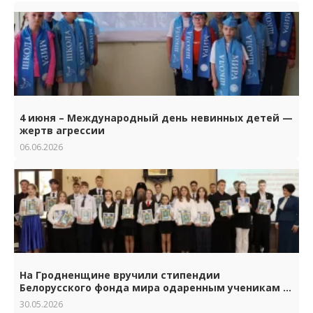
4 июня – Международный день невинных детей —
жертв агрессии
06.06.2026
На Гродненщине вручили стипендии
Белорусского фонда мира одаренным ученикам и
студентам.
30.05.2026