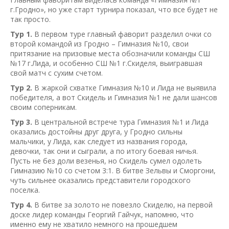
г.Гродно», но уже старт турнира показал, что все будет не
так просто.
Тур 1.
В первом туре главный фаворит разделил очки со
второй командой из Гродно – Гимназия №10, свои
притязание на призовые места обозначили команды СШ
№17 г.Лида, и особенно СШ №1 г.Скиделя, выигравшая
свой матч с сухим счетом.
Тур 2.
В жаркой схватке Гимназия №10 и Лида не выявила
победителя, а вот Скидель и Гимназия №1 не дали шансов
своим соперникам.
Тур 3.
В центральной встрече тура Гимназия №1 и Лида
оказались достойны друг друга, у Гродно сильны
мальчики, у Лида, как следует из названия города,
девочки, так они и сыграли, а по итогу боевая ничья.
Пусть не без доли везенья, но Скидель сумел одолеть
Гимназию №10 со счетом 3:1. В битве Зельвы и Сморгони,
чуть сильнее оказались представители городского
поселка.
Тур 4.
В битве за золото не повезло Скиделю, на первой
доске лидер команды Георгий Гайчук, напомню, что
именно ему не хватило немного на прошедшем