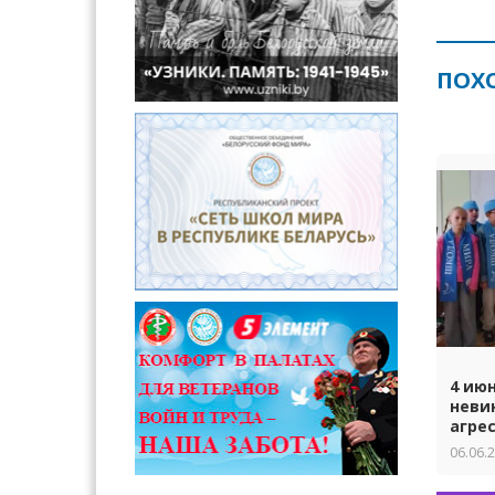
ПОХ
4 ию
неви
агре
06.06.