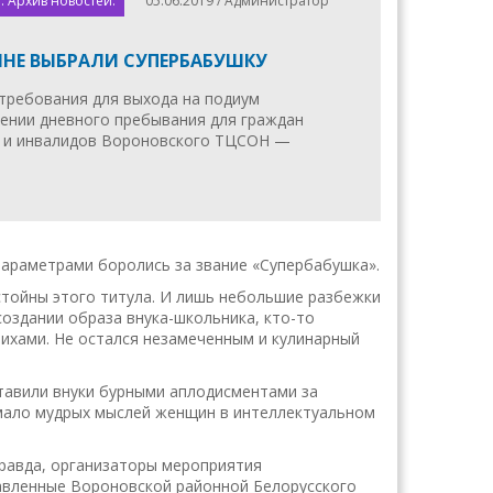
. Архив новостей.
05.06.2019 / Администратор
НЕ ВЫБРАЛИ СУПЕРБАБУШКУ
требования для выхода на подиум
лении дневного пребывания для граждан
а и инвалидов Вороновского ТЦСОН —
 параметрами боролись за звание «Супербабушка».
стойны этого титула. И лишь небольшие разбежки
создании образа внука-школьника, кто-то
ихами. Не остался незамеченным и кулинарный
тавили внуки бурными аплодисментами за
емало мудрых мыслей женщин в интеллектуальном
равда, организаторы мероприятия
авленные Вороновской районной Белорусского