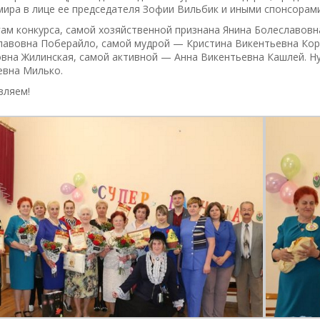
ира в лице ее председателя Зофии Вильбик и иными спонсорами,
ам конкурса, самой хозяйственной признана Янина Болеславов
лавовна Поберайло, самой мудрой — Кристина Викентьевна Кор
вна Жилинская, самой активной — Анна Викентьевна Кашлей. Ну
евна Милько.
вляем!