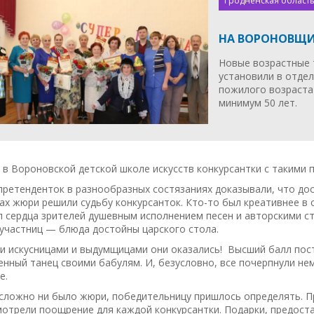
Гродненская область
НА ВОРОНОВЩИ
Новые возрастные 
установили в отде
пожилого возраст
минимум 50 лет.
 в Вороновской детской школе искусств конкурсантки с такими
ретенденток в разнообразных состязаниях доказывали, что до
ах жюри решили судьбу конкурсанток. Кто-то был креативнее в 
 сердца зрителей душевным исполнением песен и авторскими ст
участниц — блюда достойны царского стола.
ми искусницами и выдумщицами они оказались! Высший балл пос
енный танец своими бабулям. И, безусловно, все почерпнули н
е.
 сложно ни было жюри, победительницу пришлось определять. П
мотрели поощрение для каждой конкурсантки. Подарки, предост