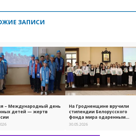
ОЖИЕ ЗАПИСИ
ня – Международный день
На Гродненщине вручили
нных детей — жертв
стипендии Белорусского
ссии
фонда мира одаренным
ученикам и студентам.
2026
30.05.2026