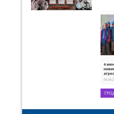
4 ию
неви
агре
06.06.
ГРО