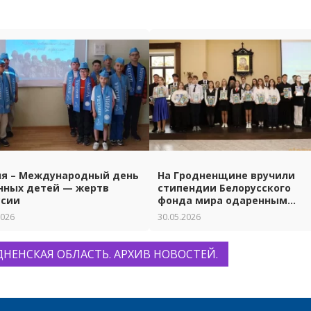
ня – Международный день
На Гродненщине вручили
нных детей — жертв
стипендии Белорусского
ссии
фонда мира одаренным
ученикам и студентам.
2026
30.05.2026
ДНЕНСКАЯ ОБЛАСТЬ. АРХИВ НОВОСТЕЙ.