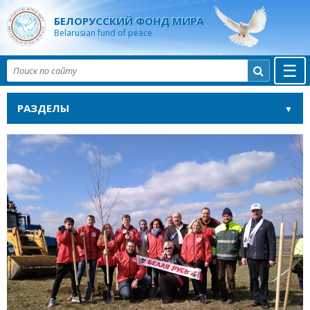
БЕЛОРУССКИЙ ФОНД МИРА
Belarusian fund of peace
☰

РАЗДЕЛЫ