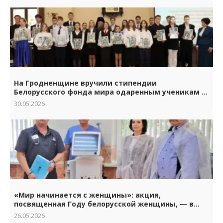
На Гродненщине вручили стипендии
Белорусского фонда мира одаренным ученикам и
студентам.
30.05.2026
«Мир начинается с женщины»: акция,
посвященная Году белорусской женщины, — в
Гродно
26.05.2026