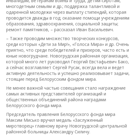
инвалидам, ветеранам войны и труда, детям-сиротам,
многодетным семьям и др.; поддержка талантливой и
одаренной молодежи через выплату стипендий, которая
проводится дважды в год; оказание помощи учреждениям
образования, здравоохранения, социальной защиты;
ремонт памятников, – рассказал Иван Васильевич.
– Также проводим множество творческих конкурсов,
среди которых «Дети за Мир!», «Голоса Мира» и др. Очень
приятно, что среди победителей и призеров, часто есть и
юные новогрудчане. Новогрудская районная организация,
которой много лет руководил Георгий Евстафьевич Бако,
а сейчас возглавляет Сергей Русак, всегда вела и ведет
активную деятельность и успешно реализовывает задачи,
стоящие перед Белорусским фондом мира.
Не менее важной частью совещания стало награждение
самых активных представителей организаций и
общественных объединений района наградами
Белорусского фонда мира.
Председатель правления Белорусского фонда мира
Максим Мисько вручил медаль «Заслуженный
миротворец» главному врачу Новогрудской центральной
районной больницы Александру Силичу.