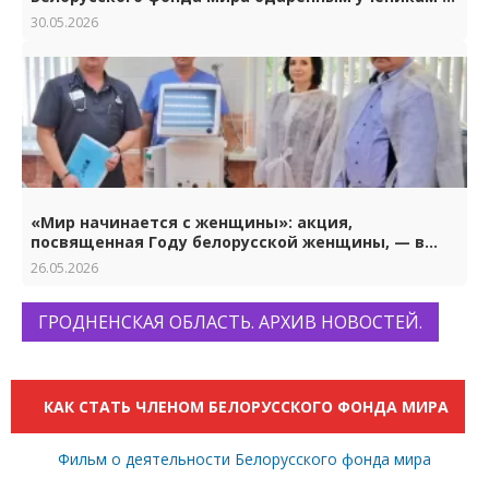
студентам.
30.05.2026
«Мир начинается с женщины»: акция,
посвященная Году белорусской женщины, — в
Гродно
26.05.2026
ГРОДНЕНСКАЯ ОБЛАСТЬ. АРХИВ НОВОСТЕЙ.
КАК СТАТЬ ЧЛЕНОМ БЕЛОРУССКОГО ФОНДА МИРА
Фильм о деятельности Белорусского фонда мира