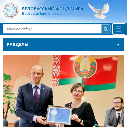
БЕЛОРУССКИЙ ФОНД МИРА
Belarusian fund of peace
☰

РАЗДЕЛЫ