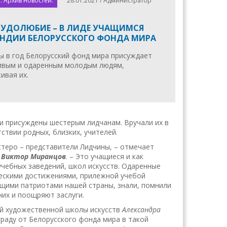
. Архив новостей.
28.01.2021 / Администратор
ТРУДОЛЮБИЕ – В ЛИДЕ УЧАЩИМСЯ
ЕНДИИ БЕЛОРУССКОГО ФОНДА МИРА
ы в год Белорусский фонд мира присуждает
ивым и одаренным молодым людям,
ивая их.
ии присуждены шестерым лидчанам. Вручали их в
ствии родных, близких, учителей.
стеро – представители Лидчины, – отмечает
а
Виктор Миранцов
. – Это учащиеся и как
учебных заведений, школ искусств. Одаренные
ескими достижениями, прилежной учебой
ящими патриотами нашей страны, знали, помнили
них и поощряют заслуги.
ой художественной школы искусств
Александра
граду от Белорусского фонда мира в такой