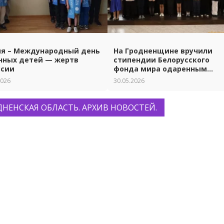
ня – Международный день
На Гродненщине вручили
нных детей — жертв
стипендии Белорусского
ссии
фонда мира одаренным
ученикам и студентам.
2026
30.05.2026
ДНЕНСКАЯ ОБЛАСТЬ. АРХИВ НОВОСТЕЙ.