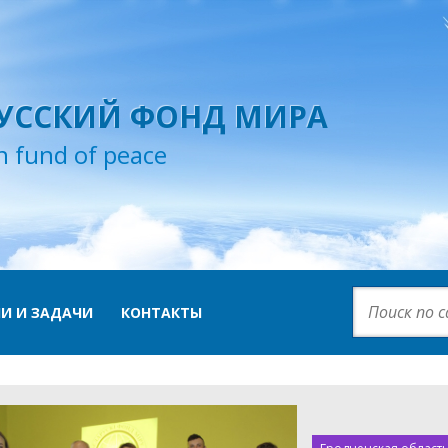
УССКИЙ ФОНД МИРА
n fund of peace
И И ЗАДАЧИ
КОНТАКТЫ