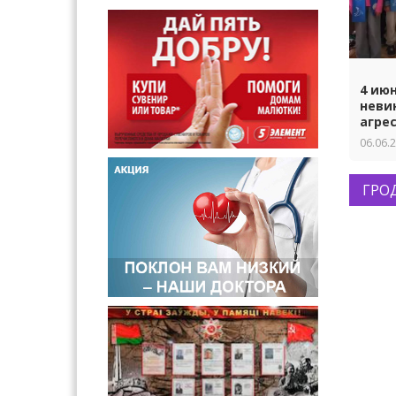
4 ию
неви
агре
06.06.
ГРО