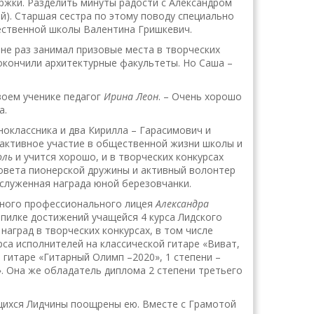
ржки. Разделить минуты радости с Александром
ей). Старшая сестра по этому поводу специально
ественной школы Валентина Гришкевич.
е не раз занимал призовые места в творческих
 окончили архитектурные факультеты. Но Саша –
воем ученике педагог
Ирина Леон
. – Очень хорошо
а.
ноклассника и два Кирилла – Гарасимович и
 активное участие в общественной жизни школы и
оль
и учится хорошо, и в творческих конкурсах
Совета пионерской дружины и активный волонтер
служенная награда юной березовчанки.
нного профессионального лицея
Александра
опилке достижений учащейся 4 курса Лидского
наград в творческих конкурсах, в том числе
са исполнителей на классической гитаре «Виват,
й гитаре «Гитарный Олимп –2020», 1 степени –
. Она же обладатель диплома 2 степени третьего
ащихся Лидчины поощрены ею. Вместе с Грамотой