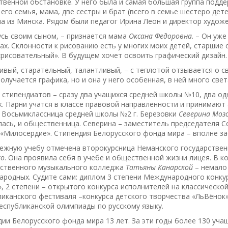
венной обстановке. У него была и самая большая группа подде
его семья, мама, две сестры и брат (всего в семье шестеро дет
а из Минска. Рядом были педагог Ирина Леон и директор худож
усь своим сыном, – признается мама
Оксана Федоровна
. – Он уж
ах. Склонности к рисованию есть у многих моих детей, старшие
рисовательный». В будущем хочет освоить графический дизайн.
ивый, старательный, талантливый, – с теплотой отзывается о с
получается графика, но и она у него особенная, в ней много свет
 стипендиатов – сразу два учащихся средней школы №10, два од
. Парни учатся в классе правовой направленности и принимают
 Восьмиклассница средней школы №2 г. Березовки
Северина Моз
ась, и общественница. Северина – заместитель председателя 
«Милосердие». Стипендия Белорусского фонда мира – вполне за
лежную учебу отмечена второкурсница Неманского государстве
ко
. Она проявила себя в учебе и общественной жизни лицея. В к
рственного музыкального колледжа
Татьяны Канарской
– немало 
родных. Судите сами: диплом 3 степени Международного конкур
», 2 степени – открытого конкурса исполнителей на классическо
иканского фестиваля –конкурса детского творчества «ЛьВёнок»
еспубликанской олимпиады по русскому языку.
ии Белорусского фонда мира 13 лет. За эти годы более 130 уч