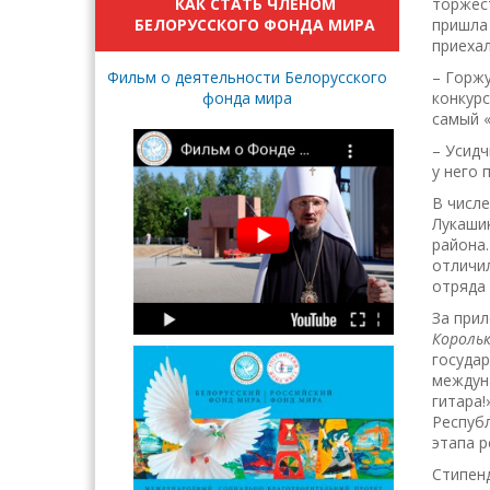
КАК СТАТЬ ЧЛЕНОМ
торжест
БЕЛОРУССКОГО ФОНДА МИРА
пришла 
приехал
Фильм о деятельности Белорусского
– Горж
фонда мира
конкурс
самый «
– Усидч
у него 
В числе
Лукашик
района.
отличил
отряда 
За при
Король
госуда
междуна
гитара!
Республ
этапа р
Стипенд