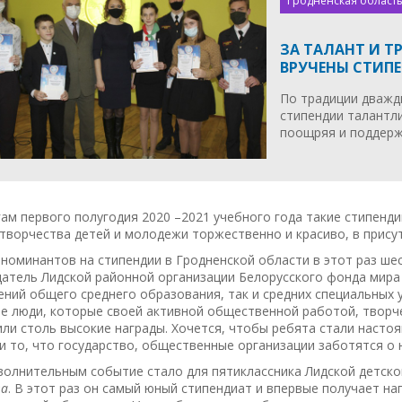
Гродненская область
ЗА ТАЛАНТ И 
ВРУЧЕНЫ СТИП
По традиции дважд
стипендии талантл
поощряя и поддерж
ам первого полугодия 2020 –2021 учебного года такие стипенд
творчества детей и молодежи торжественно и красиво, в присут
 номинантов на стипендии в Гродненской области в этот раз ше
датель Лидской районной организации Белорусского фонда мир
ний общего среднего образования, так и средних специальных 
е люди, которые своей активной общественной работой, творч
ли столь высокие награды. Хочется, чтобы ребята стали насто
и то, что государство, общественные организации заботятся о 
волнительным событие стало для пятиклассника Лидской детск
ва
. В этот раз он самый юный стипендиат и впервые получает на