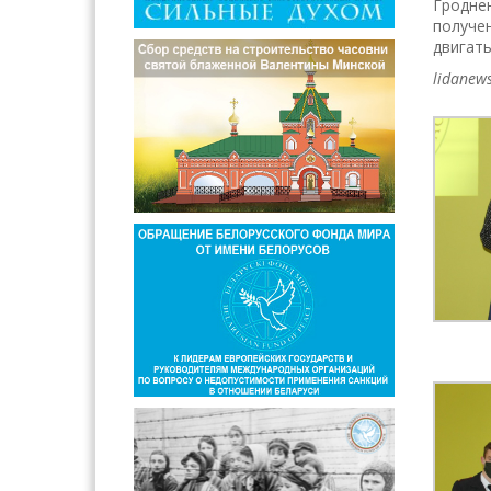
Гродне
получен
двигать
lidanews