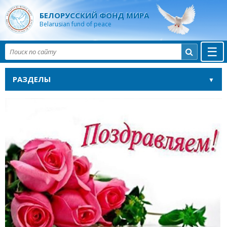
БЕЛОРУССКИЙ ФОНД МИРА
Belarusian fund of peace
☰

РАЗДЕЛЫ