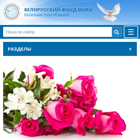
БЕЛОРУССКИЙ ФОНД МИРА
Belarusian fund of peace
☰

РАЗДЕЛЫ