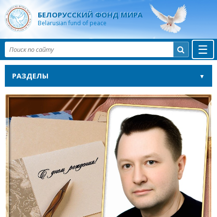
БЕЛОРУССКИЙ ФОНД МИРА
Belarusian fund of peace
☰

РАЗДЕЛЫ