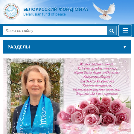
БЕЛОРУССКИЙ ФОНД МИРА
Belarusian fund of peace
☰

РАЗДЕЛЫ