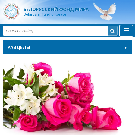
БЕЛОРУССКИЙ ФОНД МИРА
Belarusian fund of peace
☰

РАЗДЕЛЫ