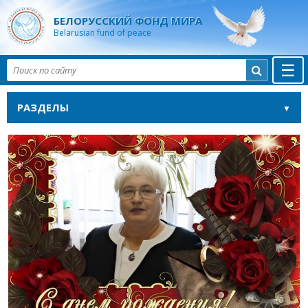
БЕЛОРУССКИЙ ФОНД МИРА
Belarusian fund of peace
☰

РАЗДЕЛЫ