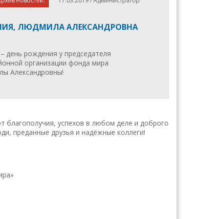
рхив новостей.
17.03.2019 / Администратор
НИЯ, ЛЮДМИЛА АЛЕКСАНДРОВНА
 – день рождения у председателя
йонной организации фонда мира
лы Александровны!
благополучия, успехов в любом деле и доброго
юди, преданные друзья и надёжные коллеги!
ира»