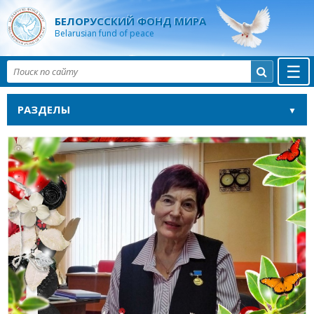
БЕЛОРУССКИЙ ФОНД МИРА
Belarusian fund of peace
☰

РАЗДЕЛЫ