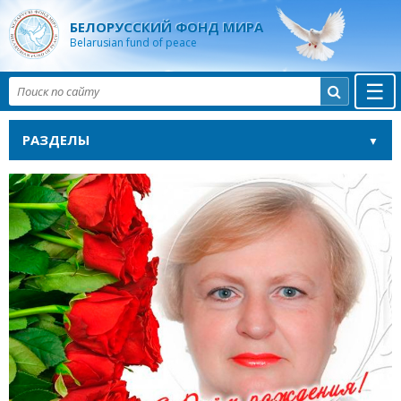
БЕЛОРУССКИЙ ФОНД МИРА
Belarusian fund of peace
☰

РАЗДЕЛЫ