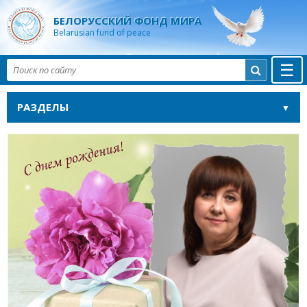
БЕЛОРУССКИЙ ФОНД МИРА
Belarusian fund of peace
☰

РАЗДЕЛЫ