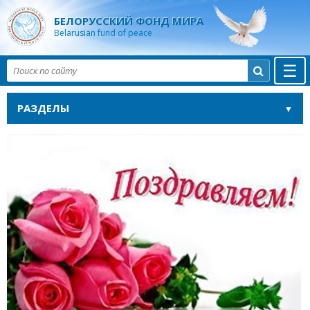
БЕЛОРУССКИЙ ФОНД МИРА
Belarusian fund of peace
☰

РАЗДЕЛЫ