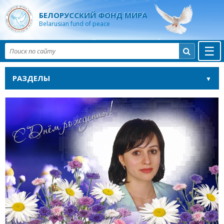
БЕЛОРУССКИЙ ФОНД МИРА
Belarusian fund of peace
☰

РАЗДЕЛЫ