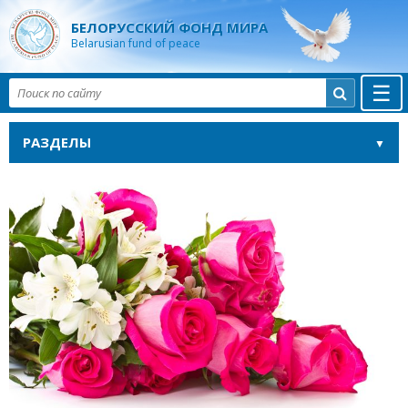
БЕЛОРУССКИЙ ФОНД МИРА
Belarusian fund of peace
☰

РАЗДЕЛЫ