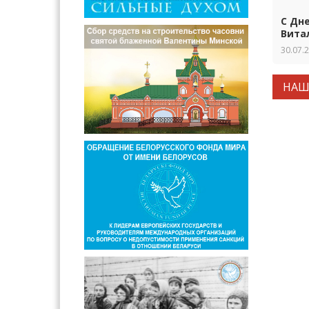
С Дн
Вита
30.07.
НАШ