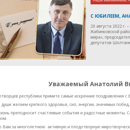
Наши именинники. А
С ЮБИЛЕЕМ, А
20 августа 2022 г.
Жабинковской райо
мира», председате
депутатов Шолтаню
Уважаемый Анатолий В
отворцев республики примите самые искренние поздравления с
 души желаем крепкого здоровья, сил, энергии, значимых побед, 
изнь преподносит счастливые события и радостные моменты. Се
ном.
о Вам за многолетнюю активную и плодотворную миротворческу