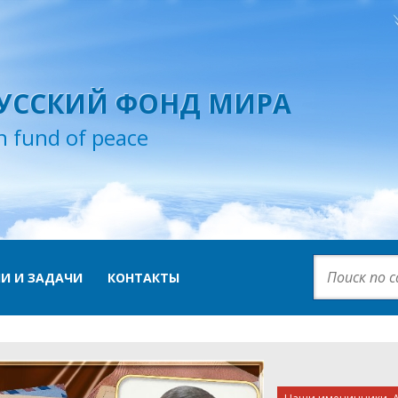
УССКИЙ ФОНД МИРА
n fund of peace
И И ЗАДАЧИ
КОНТАКТЫ