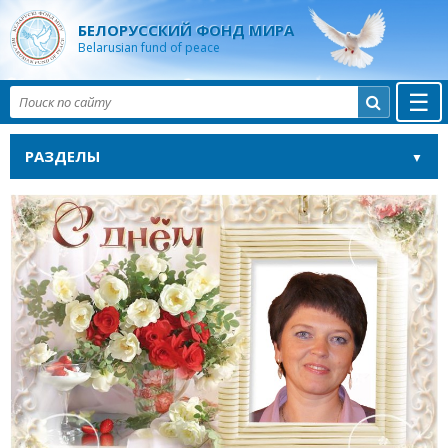
БЕЛОРУССКИЙ ФОНД МИРА
Belarusian fund of peace
☰

РАЗДЕЛЫ